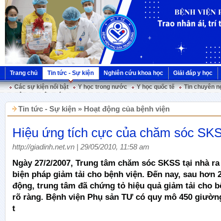
Trang chủ
Tin tức - Sự kiện
Nghiên cứu khoa học
Giải đáp y học
Các sự kiện nổi bật
Y học trong nước
Y học quốc tế
Tin chuyên n
Hội nghị Việt Pháp
Tin tức - Sự kiện » Hoạt động của bệnh viện
Hiệu ứng tích cực của chăm sóc SKS
http://giadinh.net.vn | 29/05/2010, 11:58 am
Ngày 27/2/2007, Trung tâm chăm sóc SKSS tại nhà r
biện pháp giảm tải cho bệnh viện. Đến nay, sau hơn 
động, trung tâm đã chứng tỏ hiệu quả giảm tải cho b
rõ ràng. Bệnh viện Phụ sản TƯ có quy mô 450 giườn
t