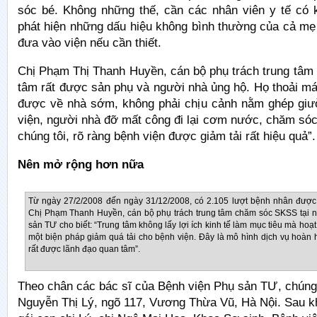
sóc bé. Không những thế, cần các nhân viên y tế có 
phát hiện những dấu hiệu không bình thường của cả mẹ 
đưa vào viện nếu cần thiết.
Chị Phạm Thị Thanh Huyền, cán bộ phụ trách trung tâm 
tâm rất được sản phụ và người nhà ủng hộ. Họ thoải má
được về nhà sớm, không phải chịu cảnh nằm ghép giư
viện, người nhà đỡ mất công đi lại cơm nước, chăm só
chúng tôi, rõ ràng bệnh viện được giảm tải rất hiệu quả”.
Nên mở rộng hơn nữa
Từ ngày 27/2/2008 đến ngày 31/12/2008, có 2.105 lượt bệnh nhân được 
Chị Phạm Thanh Huyền, cán bộ phụ trách trung tâm chăm sóc SKSS tại n
sản TƯ cho biết: “Trung tâm không lấy lợi ích kinh tế làm mục tiêu mà ho
một biện pháp giảm quá tải cho bệnh viện. Đây là mô hình dịch vụ hoàn 
rất được lãnh đạo quan tâm”.
Theo chân các bác sĩ của Bệnh viện Phụ sản TƯ, chúng t
Nguyễn Thị Lý, ngõ 117, Vương Thừa Vũ, Hà Nội. Sau k