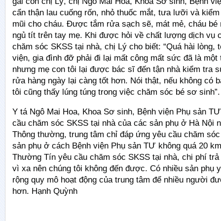
gái con chị Lý, chị Ngô Mai Hoa, Khoa Sơ sinh, Bệnh v
cẩn thận lau cuống rốn, nhỏ thuốc mắt, tưa lưỡi và kiểm t
mũi cho cháu. Được tắm rửa sạch sẽ, mát mẻ, cháu bé
ngủ tít trên tay mẹ. Khi được hỏi về chất lượng dịch vụ 
chăm sóc SKSS tại nhà, chị Lý cho biết: “Quá hài lòng, t
viện, gia đình đỡ phải đi lại mất công mất sức đã là một 
nhưng mẹ con tôi lại được bác sĩ đến tận nhà kiểm tra 
rửa hàng ngày lại càng tốt hơn. Nói thật, nếu không có b
tôi cũng thấy lúng túng trong việc chăm sóc bé sơ sinh”.
Y tá Ngô Mai Hoa, Khoa Sơ sinh, Bệnh viện Phụ sản TƯ
cầu chăm sóc SKSS tại nhà của các sản phụ ở Hà Nội n
Thông thường, trung tâm chỉ đáp ứng yêu cầu chăm sóc 
sản phụ ở cách Bệnh viện Phụ sản TƯ không quá 20 km
Thường Tín yêu cầu chăm sóc SKSS tại nhà, chi phí trả
vì xa nên chúng tôi không đến được. Có nhiều sản phụ
rộng quy mô hoạt động của trung tâm để nhiều người đ
hơn. Hạnh Quỳnh