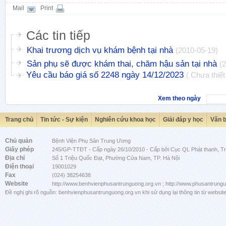
Mail
Print
Các tin tiếp
Khai trương dịch vụ khám bệnh tại nhà
(2010-05-19)
Sản phụ sẽ được khám thai, chăm hậu sản tại nhà
(
Yêu cầu báo giá số 2248 ngày 14/12/2023
( Chưa thiết
Xem theo ngày
Trang chủ
Tin tức - Sự kiện
Nghiên cứu khoa học
Giải đáp y học
Văn 
Chủ quản
Bệnh Viện Phụ Sản Trung Ương
Giấy phép
245/GP-TTĐT - Cấp ngày 26/10/2010 - Cấp bởi Cục QL Phát thanh, Tru
Địa chỉ
Số 1 Triệu Quốc Đạt, Phường Cửa Nam, TP. Hà Nội
Điện thoại
19001029
Fax
(024) 38254638
Website
http://www.benhvienphusantrunguong.org.vn ; http://www.phusantrung
Đề nghị ghi rõ nguồn: benhvienphusantrunguong.org.vn khi sử dụng lại thông tin từ website