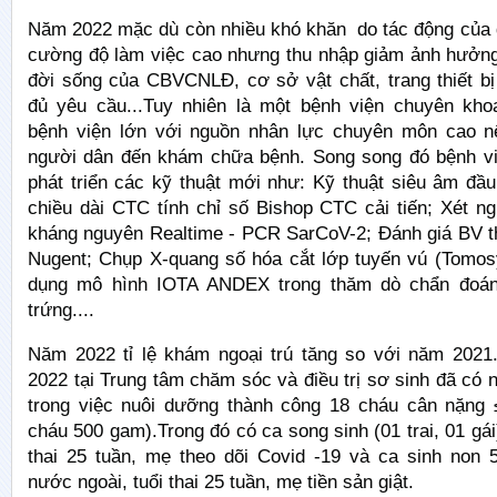
Năm 2022 mặc dù còn nhiều khó khăn do tác động của d
cường độ làm việc cao nhưng thu nhập giảm ảnh hưởng
đời sống của CBVCNLĐ, cơ sở vật chất, trang thiết b
đủ yêu cầu...Tuy nhiên là một bệnh viện chuyên kho
bệnh viện lớn với nguồn nhân lực chuyên môn cao n
người dân đến khám chữa bệnh. Song song đó bệnh việ
phát triển các kỹ thuật mới như: Kỹ thuật siêu âm đầ
chiều dài CTC tính chỉ số Bishop CTC cải tiến; Xét n
kháng nguyên Realtime - PCR SarCoV-2; Đánh giá BV t
Nugent; Chụp X-quang số hóa cắt lớp tuyến vú (Tomos
dụng mô hình IOTA ANDEX trong thăm dò chẩn đoán
trứng....
Năm 2022 tỉ lệ khám ngoại trú tăng so với năm 2021
2022 tại Trung tâm chăm sóc và điều trị sơ sinh đã có n
trong việc nuôi dưỡng thành công 18 cháu cân nặng
cháu 500 gam).Trong đó có ca song sinh (01 trai, 01 gái
thai 25 tuần, mẹ theo dõi Covid -19 và ca sinh non
nước ngoài, tuổi thai 25 tuần, mẹ tiền sản giật.