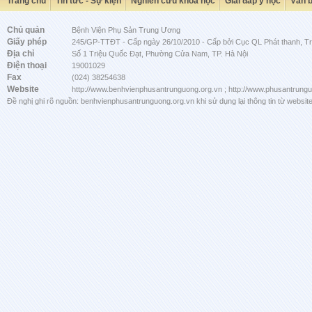
Trang chủ
Tin tức - Sự kiện
Nghiên cứu khoa học
Giải đáp y học
Văn 
Chủ quản
Bệnh Viện Phụ Sản Trung Ương
Giấy phép
245/GP-TTĐT - Cấp ngày 26/10/2010 - Cấp bởi Cục QL Phát thanh, Tru
Địa chỉ
Số 1 Triệu Quốc Đạt, Phường Cửa Nam, TP. Hà Nội
Điện thoại
19001029
Fax
(024) 38254638
Website
http://www.benhvienphusantrunguong.org.vn ; http://www.phusantrung
Đề nghị ghi rõ nguồn: benhvienphusantrunguong.org.vn khi sử dụng lại thông tin từ website