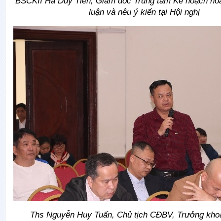
BSCKII Hà Duy Tiến, Giám đốc Trung tâm Kế hoạch hóa
luận và nêu ý kiến tại Hội nghị
Ths Nguyễn Huy Tuấn, Chủ tịch CĐBV, Trưởng kh