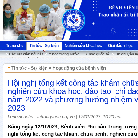
Trang chủ
Tin tức - Sự kiện
Nghiên cứu khoa học
Giải đáp y học
Các sự kiện nổi bật
Y học trong nước
Y học quốc tế
Tin chuyên n
Hội nghị Việt Pháp
Tin tức - Sự kiện » Hoạt động của bệnh viện
Hội nghị tổng kết công tác khám chữ
nghiên cứu khoa học, đào tạo, chỉ đạ
năm 2022 và phương hướng nhiệm 
2023
benhvienphusantrunguong.org.vn | 17/01/2023, 10:20 am
Sáng ngày 12/1/2023, Bệnh viện Phụ sản Trung ương
nghị tổng kết công tác khám, chữa bệnh, nghiên cứu