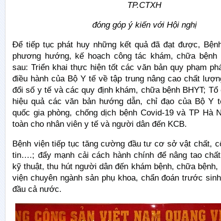
TP.CTXH
đóng góp ý kiến với Hội nghị
Để tiếp tục phát huy những kết quả đã đạt được, Bệnh
phương hướng, kế hoạch công tác khám, chữa bệnh
sau: Triển khai thực hiện tốt các văn bản quy phạm phá
điều hành của Bộ Y tế về tập trung nâng cao chất lượ
đổi số y tế và các quy định khám, chữa bệnh BHYT; Tổ 
hiệu quả các văn bản hướng dẫn, chỉ đạo của Bộ Y t
quốc gia phòng, chống dịch bệnh Covid-19 và TP Hà 
toàn cho nhân viên y tế và người dân đến KCB.
Bệnh viện tiếp tục tăng cường đầu tư cơ sở vật chất, 
tin….; đẩy mạnh cải cách hành chính để nâng tao chất
kỹ thuật, thu hút người dân đến khám bệnh, chữa bệnh
viện chuyên ngành sản phụ khoa, chẩn đoán trước sinh
đầu cả nước.