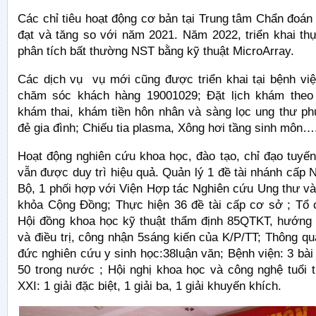
Các chỉ tiêu hoạt động cơ bản tại Trung tâm Chẩn đoán
đạt và tăng so với năm 2021. Năm 2022, triển khai th
phân tích bất thường NST bằng kỹ thuật MicroArray.
Các dịch vụ vụ mới cũng được triển khai tại bệnh việ
chăm sóc khách hàng 19001029; Đặt lịch khám theo 
khám thai, khám tiền hôn nhân và sàng lọc ung thư ph
đẻ gia đình; Chiếu tia plasma, Xông hơi tầng sinh môn…
Hoạt động nghiên cứu khoa học, đào tạo, chỉ đạo tuyế
vẫn được duy trì hiệu quả. Quản lý 1 đề tài nhánh cấp
Bộ, 1 phối hợp với Viện Hợp tác Nghiên cứu Ung thư và
khỏa Cộng Đồng; Thực hiện 36 đề tài cấp cơ sở ; Tổ 
Hội đồng khoa học kỹ thuật thẩm định 85QTKT, hướng
và điều trị, công nhận 5sáng kiến của K/P/TT; Thông q
đức nghiên cứu y sinh học:38luận văn; Bệnh viện: 3 bài
50 trong nước ; Hội nghị khoa học và công nghệ tuổi t
XXI: 1 giải đặc biệt, 1 giải ba, 1 giải khuyến khích.