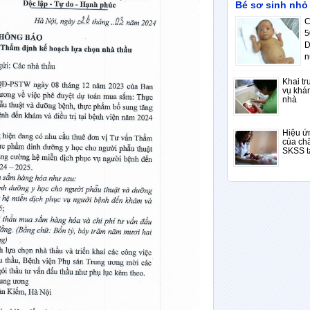
Bé sơ sinh nhỏ
C
5
D
n
Khai tr
vụ khá
nhà
Hiệu ứn
của ch
SKSS t