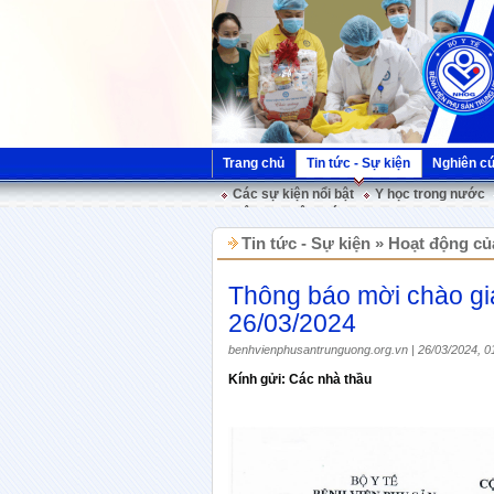
Trang chủ
Tin tức - Sự kiện
Nghiên c
Các sự kiện nổi bật
Y học trong nước
Hội nghị Việt Pháp
Tin tức - Sự kiện » Hoạt động củ
Thông báo mời chào g
26/03/2024
benhvienphusantrunguong.org.vn | 26/03/2024, 0
Kính gửi: Các nhà thầu