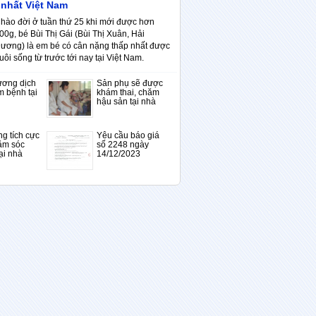
 nhất Việt Nam
hào đời ở tuần thứ 25 khi mới được hơn
00g, bé Bùi Thị Gái (Bùi Thị Xuân, Hải
ương) là em bé có cân nặng thấp nhất được
uôi sống từ trước tới nay tại Việt Nam.
ương dịch
Sản phụ sẽ được
m bệnh tại
khám thai, chăm
hậu sản tại nhà
g tích cực
Yêu cầu báo giá
ăm sóc
số 2248 ngày
ại nhà
14/12/2023