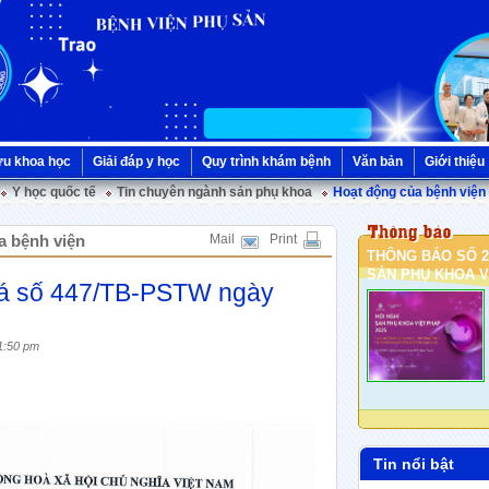
ứu khoa học
Giải đáp y học
Quy trình khám bệnh
Văn bản
Giới thiệu
Y học quốc tế
Tin chuyên ngành sản phụ khoa
Hoạt động của bệnh viện
a bệnh viện
Mail
Print
THÔNG BÁO SỐ 2
SẢN PHỤ KHOA VI
iá số 447/TB-PSTW ngày
1:50 pm
Tin nổi bật