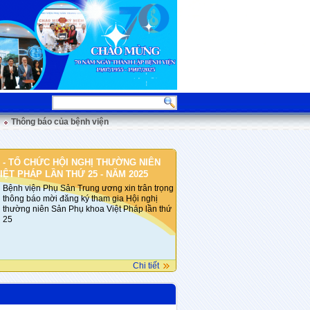
Thông báo của bệnh viện
 - TỔ CHỨC HỘI NGHỊ THƯỜNG NIÊN
ỆT PHÁP LẦN THỨ 25 - NĂM 2025
Bệnh viện Phụ Sản Trung ương xin trân trọng
thông báo mời đăng ký tham gia Hội nghị
thường niên Sản Phụ khoa Việt Pháp lần thứ
25
Chi tiết