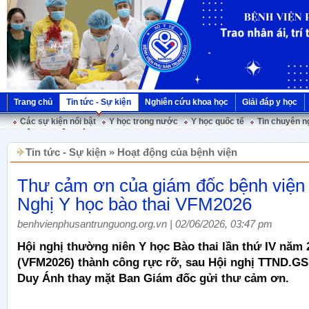
Trang chủ
Tin tức - Sự kiện
Nghiên cứu khoa học
Giải đáp y học
Các sự kiện nổi bật
Y học trong nước
Y học quốc tế
Tin chuyên n
Hội nghị Việt Pháp
Tin tức - Sự kiện » Hoạt động của bệnh viện
Thư cảm ơn của giám đốc bệnh viện
Nghị Y học bào thai VFM2026
benhvienphusantrunguong.org.vn | 02/06/2026, 03:47 pm
Hội nghị thường niên Y học Bào thai lần thứ IV năm 
(VFM2026) thành công rực rỡ, sau Hội nghị TTND.G
Duy Ánh thay mặt Ban Giám đốc gửi thư cảm ơn.