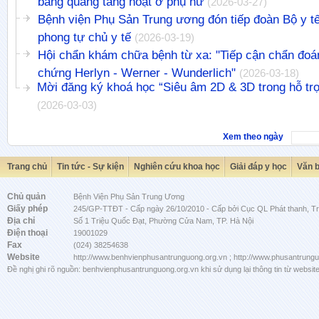
bàng quang tăng hoạt ở phụ nữ
(2026-03-27)
Bệnh viện Phụ Sản Trung ương đón tiếp đoàn Bộ y tế
phong tự chủ y tế
(2026-03-19)
Hội chẩn khám chữa bệnh từ xa: "Tiếp cận chẩn đoán
chứng Herlyn - Werner - Wunderlich"
(2026-03-18)
Mời đăng ký khoá học “Siêu âm 2D & 3D trong hỗ trợ
(2026-03-03)
Xem theo ngày
Trang chủ
Tin tức - Sự kiện
Nghiên cứu khoa học
Giải đáp y học
Văn 
Chủ quản
Bệnh Viện Phụ Sản Trung Ương
Giấy phép
245/GP-TTĐT - Cấp ngày 26/10/2010 - Cấp bởi Cục QL Phát thanh, Tru
Địa chỉ
Số 1 Triệu Quốc Đạt, Phường Cửa Nam, TP. Hà Nội
Điện thoại
19001029
Fax
(024) 38254638
Website
http://www.benhvienphusantrunguong.org.vn ; http://www.phusantrung
Đề nghị ghi rõ nguồn: benhvienphusantrunguong.org.vn khi sử dụng lại thông tin từ website