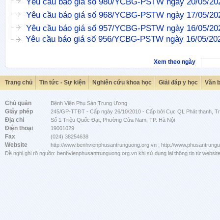
Yêu cầu báo giá số 980/YCBG-PSTW ngày 20/05/20
Yêu cầu báo giá số 968/YCBG-PSTW ngày 17/05/20
Yêu cầu báo giá số 957/YCBG-PSTW ngày 16/05/20
Yêu cầu báo giá số 956/YCBG-PSTW ngày 16/05/20
Xem theo ngày
Trang chủ
Tin tức - Sự kiện
Nghiên cứu khoa học
Giải đáp y học
Văn 
Chủ quản
Bệnh Viện Phụ Sản Trung Ương
Giấy phép
245/GP-TTĐT - Cấp ngày 26/10/2010 - Cấp bởi Cục QL Phát thanh, Tru
Địa chỉ
Số 1 Triệu Quốc Đạt, Phường Cửa Nam, TP. Hà Nội
Điện thoại
19001029
Fax
(024) 38254638
Website
http://www.benhvienphusantrunguong.org.vn ; http://www.phusantrung
Đề nghị ghi rõ nguồn: benhvienphusantrunguong.org.vn khi sử dụng lại thông tin từ website