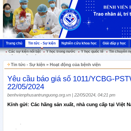
Trang chủ
Tin tức - Sự kiện
Nghiên cứu khoa học
Giải đáp y học
Các sự kiện nổi bật
Y học trong nước
Y học quốc tế
Tin chuyên n
Hội nghị Việt Pháp
Tin tức - Sự kiện » Hoạt động của bệnh viện
Yêu cầu báo giá số 1011/YCBG-PS
22/05/2024
benhvienphusantrunguong.org.vn | 22/05/2024, 04:21 pm
Kính gửi: Các hãng sản xuất, nhà cung cấp tại Việt 