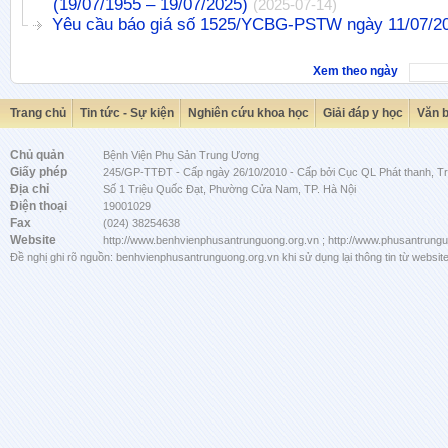
(19/07/1955 – 19/07/2025)
(2025-07-14)
Yêu cầu báo giá số 1525/YCBG-PSTW ngày 11/07/2
Xem theo ngày
Trang chủ
Tin tức - Sự kiện
Nghiên cứu khoa học
Giải đáp y học
Văn 
Chủ quản
Bệnh Viện Phụ Sản Trung Ương
Giấy phép
245/GP-TTĐT - Cấp ngày 26/10/2010 - Cấp bởi Cục QL Phát thanh, Tru
Địa chỉ
Số 1 Triệu Quốc Đạt, Phường Cửa Nam, TP. Hà Nội
Điện thoại
19001029
Fax
(024) 38254638
Website
http://www.benhvienphusantrunguong.org.vn ; http://www.phusantrung
Đề nghị ghi rõ nguồn: benhvienphusantrunguong.org.vn khi sử dụng lại thông tin từ website