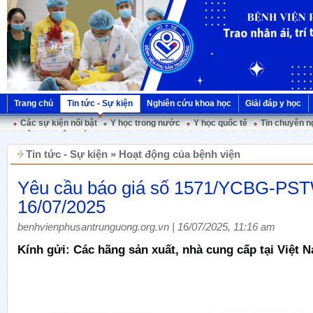
Trang chủ
Tin tức - Sự kiện
Nghiên cứu khoa học
Giải đáp y học
Các sự kiện nổi bật
Y học trong nước
Y học quốc tế
Tin chuyên n
Hội nghị Việt Pháp
Tin tức - Sự kiện » Hoạt động của bệnh viện
Yêu cầu báo giá số 1571/YCBG-PS
16/07/2025
benhvienphusantrunguong.org.vn | 16/07/2025, 11:16 am
Kính gửi: Các hãng sản xuất, nhà cung cấp tại Việt 