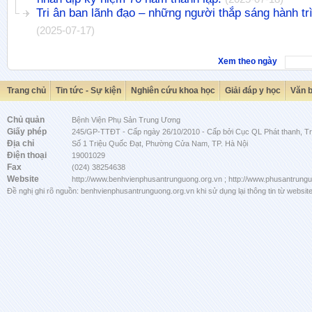
Tri ân ban lãnh đạo – những người thắp sáng hành tr
(2025-07-17)
Xem theo ngày
Trang chủ
Tin tức - Sự kiện
Nghiên cứu khoa học
Giải đáp y học
Văn 
Chủ quản
Bệnh Viện Phụ Sản Trung Ương
Giấy phép
245/GP-TTĐT - Cấp ngày 26/10/2010 - Cấp bởi Cục QL Phát thanh, Tru
Địa chỉ
Số 1 Triệu Quốc Đạt, Phường Cửa Nam, TP. Hà Nội
Điện thoại
19001029
Fax
(024) 38254638
Website
http://www.benhvienphusantrunguong.org.vn ; http://www.phusantrung
Đề nghị ghi rõ nguồn: benhvienphusantrunguong.org.vn khi sử dụng lại thông tin từ website