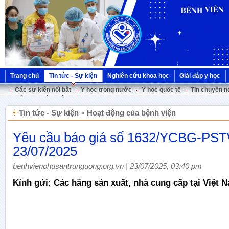
Trang chủ
Tin tức - Sự kiện
Nghiên cứu khoa học
Giải đáp y học
Các sự kiện nổi bật
Y học trong nước
Y học quốc tế
Tin chuyên n
Hội nghị Việt Pháp
Tin tức - Sự kiện » Hoạt động của bệnh viện
Yêu cầu báo giá số 1632/YCBG-PS
23/07/2025
benhvienphusantrunguong.org.vn | 23/07/2025, 03:40 pm
Kính gửi: Các hãng sản xuất, nhà cung cấp tại Việt 