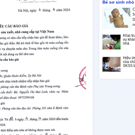
Bé sơ sinh nhỏ
C
5
D
n
Khai tr
vụ khá
nhà
Hiệu ứn
của ch
SKSS t