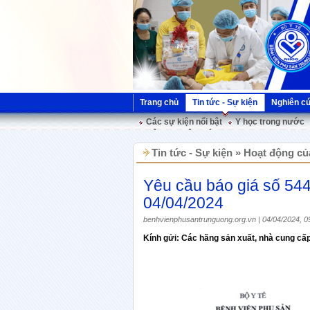
Trang chủ
Tin tức - Sự kiện
Nghiên c
Các sự kiện nổi bật
Y học trong nước
Hội nghị Việt Pháp
Tin tức - Sự kiện » Hoạt động củ
Yêu cầu báo giá số 5
04/04/2024
benhvienphusantrunguong.org.vn | 04/04/2024, 0
Kính gửi: Các hãng sản xuất, nhà cung cấp