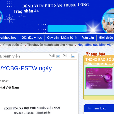
ứu khoa học
Giải đáp y học
Quy trình khám bệnh
Văn bản
Giới thiệu
Y học quốc tế
Tin chuyên ngành sản phụ khoa
Hoạt động của bệnh viện
a bệnh viện
Mail
Print
THÔNG BÁO SỐ 2
SẢN PHỤ KHOA VI
44/YCBG-PSTW ngày
9:50 am
 tại Việt Nam
Tin nổi bật