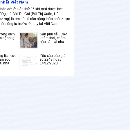
 nhất Việt Nam
hào đời ở tuần thứ 25 khi mới được hơn
00g, bé Bùi Thị Gái (Bùi Thị Xuân, Hải
ương) là em bé có cân nặng thấp nhất được
uôi sống từ trước tới nay tại Việt Nam.
ương dịch
Sản phụ sẽ được
m bệnh tại
khám thai, chăm
hậu sản tại nhà
g tích cực
Yêu cầu báo giá
ăm sóc
số 2248 ngày
ại nhà
14/12/2023