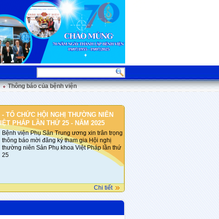
Thông báo của bệnh viện
 - TỔ CHỨC HỘI NGHỊ THƯỜNG NIÊN
ỆT PHÁP LẦN THỨ 25 - NĂM 2025
Bệnh viện Phụ Sản Trung ương xin trân trọng
thông báo mời đăng ký tham gia Hội nghị
thường niên Sản Phụ khoa Việt Pháp lần thứ
25
Chi tiết