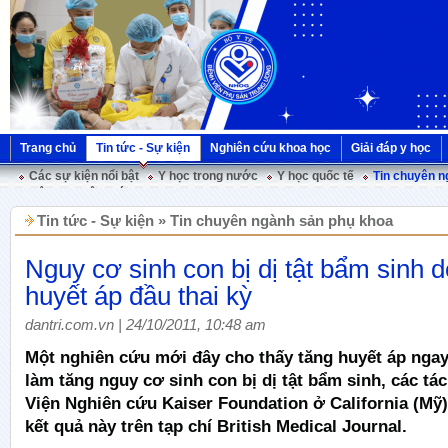
Trang chủ
Tin tức - Sự kiện
Nghiên cứu khoa học
Giải đáp y học
Các sự kiện nổi bật
Y học trong nước
Y học quốc tế
Tin chuyên n
Hội nghị Việt Pháp
Tin tức - Sự kiện » Tin chuyên ngành sản phụ khoa
Nguy cơ sinh con bị dị tật bẩm sinh d
huyết áp đầu thai kỳ
dantri.com.vn | 24/10/2011, 10:48 am
Một nghiên cứu mới đây cho thấy tăng huyết áp ngay
làm tăng nguy cơ sinh con bị dị tật bẩm sinh, các tác
Viện Nghiên cứu Kaiser Foundation ở California (Mỹ)
kết quả này trên tạp chí British Medical Journal.