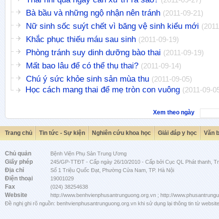
Bà bầu và những ngộ nhận nên tránh
(2011-09-21)
Nữ sinh sốc suýt chết vì băng vệ sinh kiểu mới
(2011
Khắc phục thiếu máu sau sinh
(2011-09-19)
Phòng tránh suy dinh dưỡng bào thai
(2011-09-19)
Mất bao lâu để có thể thụ thai?
(2011-09-14)
Chú ý sức khỏe sinh sản mùa thu
(2011-09-05)
Học cách mang thai để mẹ tròn con vuông
(2011-09-0
Xem theo ngày
Trang chủ
Tin tức - Sự kiện
Nghiên cứu khoa học
Giải đáp y học
Văn 
Chủ quản
Bệnh Viện Phụ Sản Trung Ương
Giấy phép
245/GP-TTĐT - Cấp ngày 26/10/2010 - Cấp bởi Cục QL Phát thanh, Tru
Địa chỉ
Số 1 Triệu Quốc Đạt, Phường Cửa Nam, TP. Hà Nội
Điện thoại
19001029
Fax
(024) 38254638
Website
http://www.benhvienphusantrunguong.org.vn ; http://www.phusantrung
Đề nghị ghi rõ nguồn: benhvienphusantrunguong.org.vn khi sử dụng lại thông tin từ website