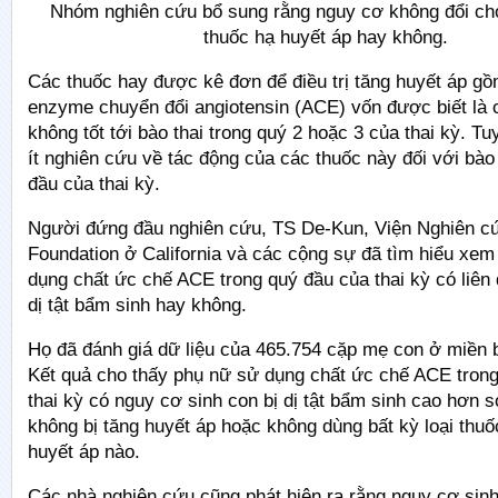
Nhóm nghiên cứu bổ sung rằng nguy cơ không đổi ch
thuốc hạ huyết áp hay không.
Các thuốc hay được kê đơn để điều trị tăng huyết áp g
enzyme chuyển đổi angiotensin (ACE) vốn được biết là
không tốt tới bào thai trong quý 2 hoặc 3 của thai kỳ. Tu
ít nghiên cứu về tác động của các thuốc này đối với bào 
đầu của thai kỳ.
Người đứng đầu nghiên cứu, TS De-Kun, Viện Nghiên c
Foundation ở California và các cộng sự đã tìm hiểu xem 
dụng chất ức chế ACE trong quý đầu của thai kỳ có liên
dị tật bẩm sinh hay không.
Họ đã đánh giá dữ liệu của 465.754 cặp mẹ con ở miền b
Kết quả cho thấy phụ nữ sử dụng chất ức chế ACE tron
thai kỳ có nguy cơ sinh con bị dị tật bẩm sinh cao hơn 
không bị tăng huyết áp hoặc không dùng bất kỳ loại thuố
huyết áp nào.
Các nhà nghiên cứu cũng phát hiện ra rằng nguy cơ sinh 