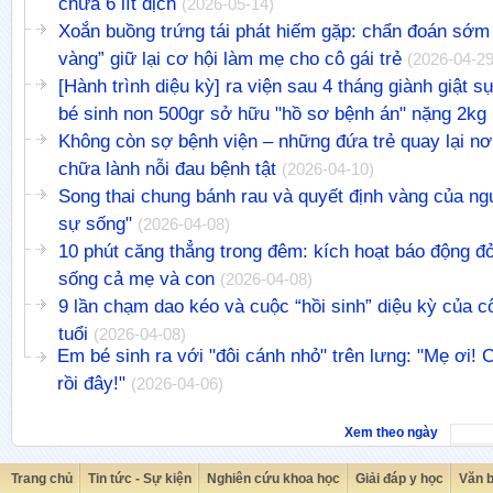
chứa 6 lít dịch
(2026-05-14)
Xoắn buồng trứng tái phát hiếm gặp: chẩn đoán sớm 
vàng” giữ lại cơ hội làm mẹ cho cô gái trẻ
(2026-04-29
[Hành trình diệu kỳ] ra viện sau 4 tháng giành giật 
bé sinh non 500gr sở hữu "hồ sơ bệnh án" nặng 2kg
Không còn sợ bệnh viện – những đứa trẻ quay lại nơ
chữa lành nỗi đau bệnh tật
(2026-04-10)
Song thai chung bánh rau và quyết định vàng của n
sự sống"
(2026-04-08)
10 phút căng thẳng trong đêm: kích hoạt báo động đ
sống cả mẹ và con
(2026-04-08)
9 lần chạm dao kéo và cuộc “hồi sinh” diệu kỳ của c
tuổi
(2026-04-08)
Em bé sinh ra với "đôi cánh nhỏ" trên lưng: "Mẹ ơi!
rồi đây!"
(2026-04-06)
Xem theo ngày
Trang chủ
Tin tức - Sự kiện
Nghiên cứu khoa học
Giải đáp y học
Văn 