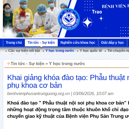
Trang chủ
Tin tức - Sự kiện
Nghiên cứu khoa học
Giải đáp y học
Các sự kiện nổi bật
Y học trong nước
Y học quốc tế
Tin chuyên n
Hội nghị Việt Pháp
Tin tức - Sự kiện » Y học trong nước
Khai giảng khóa đào tạo: Phẫu thuật n
phụ khoa cơ bản
benhvienphusantrunguong.org.vn | 03/06/2026, 10:07 am
Khoá đào tạo " Phẫu thuật nội soi phụ khoa cơ bản" 
những hoạt động trọng tâm thuộc khuôn khổ chỉ đạo
chuyển giao kỹ thuật của Bệnh viện Phụ Sản Trung 