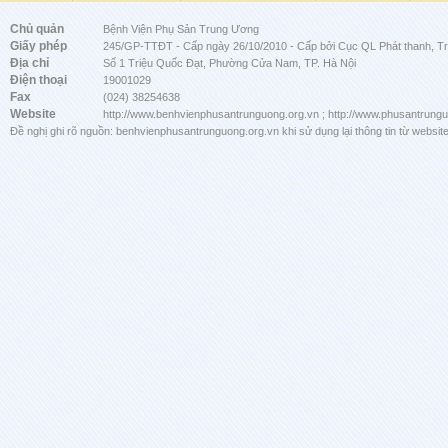
Chủ quản
Bệnh Viện Phụ Sản Trung Ương
Giấy phép
245/GP-TTĐT - Cấp ngày 26/10/2010 - Cấp bởi Cục QL Phát thanh, Tru
Địa chỉ
Số 1 Triệu Quốc Đạt, Phường Cửa Nam, TP. Hà Nội
Điện thoại
19001029
Fax
(024) 38254638
Website
http://www.benhvienphusantrunguong.org.vn ; http://www.phusantrung
Đề nghị ghi rõ nguồn: benhvienphusantrunguong.org.vn khi sử dụng lại thông tin từ website