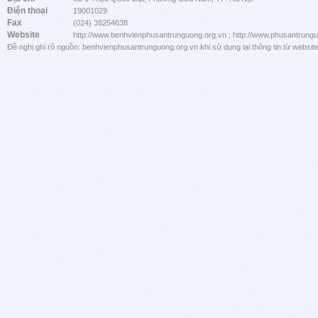
Điện thoại
19001029
Fax
(024) 38254638
Website
http://www.benhvienphusantrunguong.org.vn ; http://www.phusantrung
Đề nghị ghi rõ nguồn: benhvienphusantrunguong.org.vn khi sử dụng lại thông tin từ website