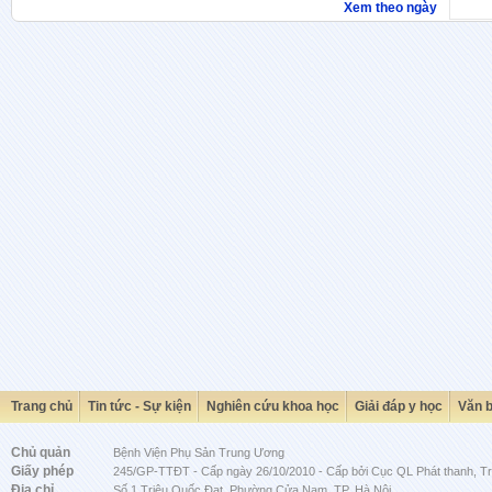
Xem theo ngày
Trang chủ
Tin tức - Sự kiện
Nghiên cứu khoa học
Giải đáp y học
Văn 
Chủ quản
Bệnh Viện Phụ Sản Trung Ương
Giấy phép
245/GP-TTĐT - Cấp ngày 26/10/2010 - Cấp bởi Cục QL Phát thanh, Tru
Địa chỉ
Số 1 Triệu Quốc Đạt, Phường Cửa Nam, TP. Hà Nội