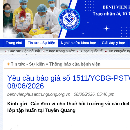
Trang chủ
Tin tức - Sự kiện
Nghiên cứu khoa học
Giải đáp y học
Các sự kiện nổi bật
Y học trong nước
Y học quốc tế
Tin chuyên n
Hội nghị Việt Pháp
Tin tức - Sự kiện » Thông báo của bệnh viện
Yêu cầu báo giá số 1511/YCBG-PS
08/06/2026
benhvienphusantrunguong.org.vn | 08/06/2026, 05:46 pm
Kính gửi: Các đơn vị cho thuê hội trường và các dịc
lớp tập huấn tại Tuyên Quang