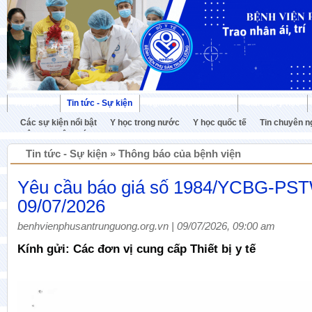
Trang chủ
Tin tức - Sự kiện
Nghiên cứu khoa học
Giải đáp y học
Các sự kiện nổi bật
Y học trong nước
Y học quốc tế
Tin chuyên n
Hội nghị Việt Pháp
Tin tức - Sự kiện » Thông báo của bệnh viện
Yêu cầu báo giá số 1984/YCBG-PS
09/07/2026
benhvienphusantrunguong.org.vn | 09/07/2026, 09:00 am
Kính gửi: Các đơn vị cung cấp Thiết bị y tế