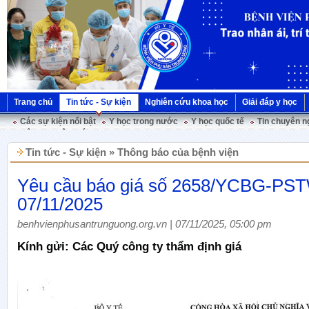
Trang chủ
Tin tức - Sự kiện
Nghiên cứu khoa học
Giải đáp y học
Các sự kiện nổi bật
Y học trong nước
Y học quốc tế
Tin chuyên n
Hội nghị Việt Pháp
Tin tức - Sự kiện » Thông báo của bệnh viện
Yêu cầu báo giá số 2658/YCBG-PS
07/11/2025
benhvienphusantrunguong.org.vn | 07/11/2025, 05:00 pm
Kính gửi: Các Quý công ty thẩm định giá