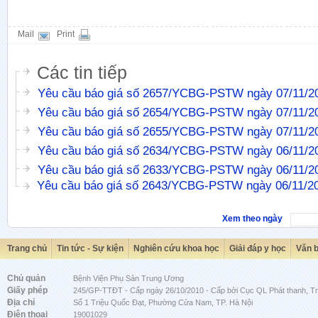
Mail
Print
Các tin tiếp
Yêu cầu báo giá số 2657/YCBG-PSTW ngày 07/11/2
Yêu cầu báo giá số 2654/YCBG-PSTW ngày 07/11/2
Yêu cầu báo giá số 2655/YCBG-PSTW ngày 07/11/2
Yêu cầu báo giá số 2634/YCBG-PSTW ngày 06/11/2
Yêu cầu báo giá số 2633/YCBG-PSTW ngày 06/11/2
Yêu cầu báo giá số 2643/YCBG-PSTW ngày 06/11/2
Xem theo ngày
Trang chủ
Tin tức - Sự kiện
Nghiên cứu khoa học
Giải đáp y học
Văn 
Chủ quản
Bệnh Viện Phụ Sản Trung Ương
Giấy phép
245/GP-TTĐT - Cấp ngày 26/10/2010 - Cấp bởi Cục QL Phát thanh, Tru
Địa chỉ
Số 1 Triệu Quốc Đạt, Phường Cửa Nam, TP. Hà Nội
Điện thoại
19001029