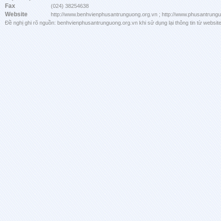
Fax
(024) 38254638
Website
http://www.benhvienphusantrunguong.org.vn ; http://www.phusantrung
Đề nghị ghi rõ nguồn: benhvienphusantrunguong.org.vn khi sử dụng lại thông tin từ website