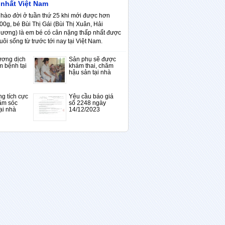
 nhất Việt Nam
hào đời ở tuần thứ 25 khi mới được hơn
00g, bé Bùi Thị Gái (Bùi Thị Xuân, Hải
ương) là em bé có cân nặng thấp nhất được
uôi sống từ trước tới nay tại Việt Nam.
ương dịch
Sản phụ sẽ được
m bệnh tại
khám thai, chăm
hậu sản tại nhà
g tích cực
Yêu cầu báo giá
ăm sóc
số 2248 ngày
ại nhà
14/12/2023