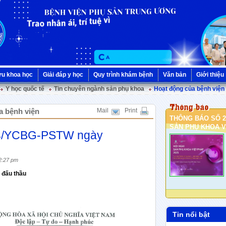
ứu khoa học
Giải đáp y học
Quy trình khám bệnh
Văn bản
Giới thiệu
Y học quốc tế
Tin chuyên ngành sản phụ khoa
Hoạt động của bệnh viện
a bệnh viện
Mail
Print
THÔNG BÁO SỐ 2
SẢN PHỤ KHOA VI
64/YCBG-PSTW ngày
2:27 pm
 đấu thầu
Tin nổi bật