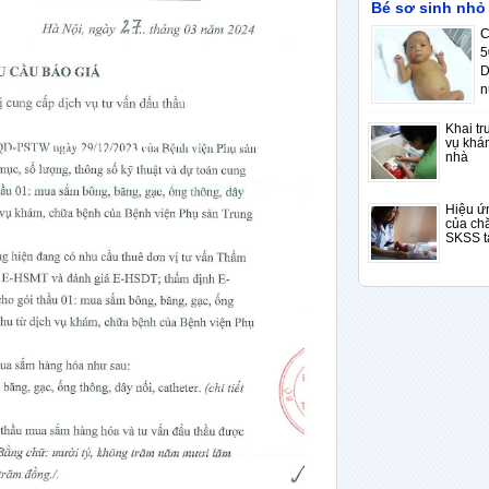
Bé sơ sinh nhỏ
C
5
D
n
Khai tr
vụ khá
nhà
Hiệu ứn
của ch
SKSS t