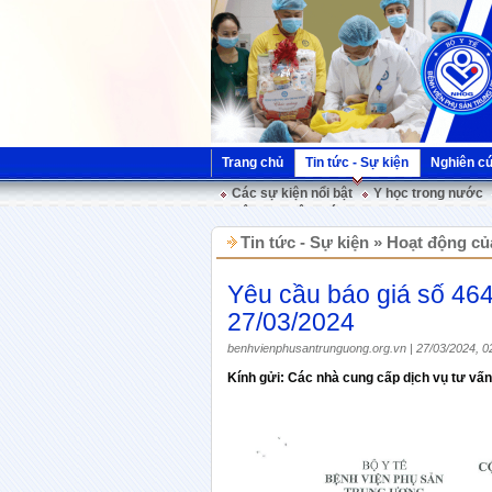
Trang chủ
Tin tức - Sự kiện
Nghiên c
Các sự kiện nổi bật
Y học trong nước
Hội nghị Việt Pháp
Tin tức - Sự kiện » Hoạt động củ
Yêu cầu báo giá số 4
27/03/2024
benhvienphusantrunguong.org.vn | 27/03/2024, 0
Kính gửi: Các nhà cung cấp dịch vụ tư vấn