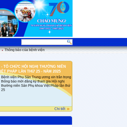
Thông báo của bệnh viện
 - TỔ CHỨC HỘI NGHỊ THƯỜNG NIÊN
ỆT PHÁP LẦN THỨ 25 - NĂM 2025
Bệnh viện Phụ Sản Trung ương xin trân trọng
thông báo mời đăng ký tham gia Hội nghị
thường niên Sản Phụ khoa Việt Pháp lần thứ
25
Chi tiết