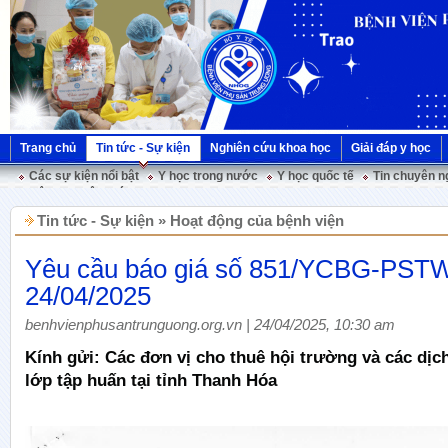
Trang chủ
Tin tức - Sự kiện
Nghiên cứu khoa học
Giải đáp y học
Các sự kiện nổi bật
Y học trong nước
Y học quốc tế
Tin chuyên n
Hội nghị Việt Pháp
Tin tức - Sự kiện » Hoạt động của bệnh viện
Yêu cầu báo giá số 851/YCBG-PST
24/04/2025
benhvienphusantrunguong.org.vn | 24/04/2025, 10:30 am
Kính gửi: Các đơn vị cho thuê hội trường và các dịc
lớp tập huấn tại tỉnh Thanh Hóa