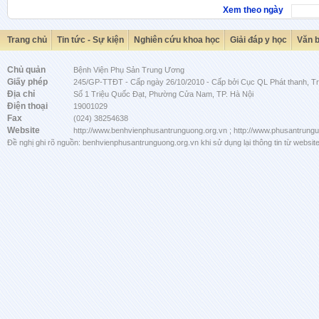
Xem theo ngày
Trang chủ
Tin tức - Sự kiện
Nghiên cứu khoa học
Giải đáp y học
Văn 
Chủ quản
Bệnh Viện Phụ Sản Trung Ương
Giấy phép
245/GP-TTĐT - Cấp ngày 26/10/2010 - Cấp bởi Cục QL Phát thanh, Tru
Địa chỉ
Số 1 Triệu Quốc Đạt, Phường Cửa Nam, TP. Hà Nội
Điện thoại
19001029
Fax
(024) 38254638
Website
http://www.benhvienphusantrunguong.org.vn ; http://www.phusantrung
Đề nghị ghi rõ nguồn: benhvienphusantrunguong.org.vn khi sử dụng lại thông tin từ website