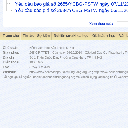
Yêu cầu báo giá số 2655/YCBG-PSTW ngày 07/11/2
Yêu cầu báo giá số 2634/YCBG-PSTW ngày 06/11/2
Xem theo ngày
Trang chủ
Tin tức - Sự kiện
Nghiên cứu khoa học
Giải đáp y học
Văn 
Chủ quản
Bệnh Viện Phụ Sản Trung Ương
Giấy phép
245/GP-TTĐT - Cấp ngày 26/10/2010 - Cấp bởi Cục QL Phát thanh, Tru
Địa chỉ
Số 1 Triệu Quốc Đạt, Phường Cửa Nam, TP. Hà Nội
Điện thoại
19001029
Fax
(024) 38254638
Website
http://www.benhvienphusantrunguong.org.vn ; http://www.phusantrung
Đề nghị ghi rõ nguồn: benhvienphusantrunguong.org.vn khi sử dụng lại thông tin từ website