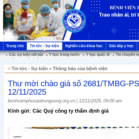
Trang chủ
Tin tức - Sự kiện
Nghiên cứu khoa học
Giải đáp y học
Các sự kiện nổi bật
Y học trong nước
Y học quốc tế
Tin chuyên n
Hội nghị Việt Pháp
Tin tức - Sự kiện » Thông báo của bệnh viện
Thư mời chào giá số 2681/TMBG-P
12/11/2025
benhvienphusantrunguong.org.vn | 12/11/2025, 09:00 am
Kính gửi: Các Quý công ty thẩm định giá