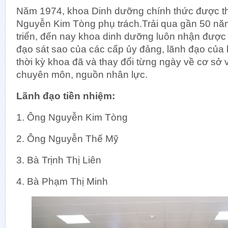
Khoa Đ
Năm 1974, khoa Dinh dưỡng chính thức được th
Khoa Điề
Nguyễn Kim Tòng phụ trách.Trải qua gần 50 nă
Đơn vị C
triển, đến nay khoa dinh dưỡng luôn nhận được
đạo sát sao của các cấp ủy đảng, lãnh đạo của
thời kỳ khoa đã và thay đổi từng ngày về cơ sở 
chuyên môn, nguồn nhân lực.
Lãnh đạo tiền nhiệm:
1. Ông Nguyễn Kim Tòng
2. Ông Nguyễn Thế Mỹ
3. Bà Trịnh Thị Liên
4. Bà Phạm Thị Minh