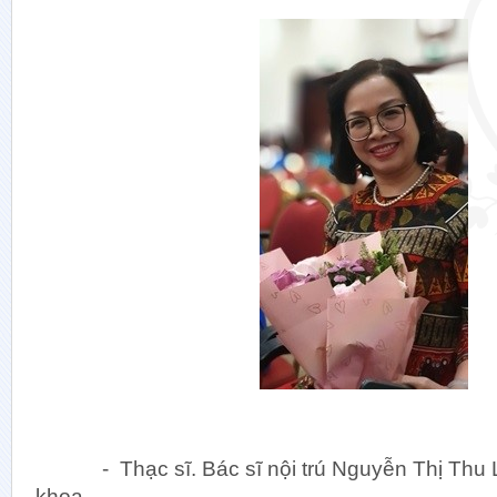
Khối 
Khoa Ch
Khoa Di
Khoa D
Khoa Giả
Khoa Hu
Khoa Ki
Khoa Si
Khoa Tế 
- Thạc sĩ. Bác sĩ nội trú Nguyễn Thị Th
Khoa Vi 
khoa