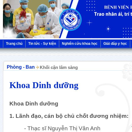
Trang chủ
Tin tức - Sự kiện
Nghiên cứu khoa học
Giải đáp y học
Phòng - Ban
Khối cận lâm sàng
Khoa Dinh dưỡng
Khoa Dinh dưỡng
1. Lãnh đạo, cán bộ chủ chốt đương nhiệm:
- Thạc sĩ Nguyễn Thị Vân Anh Tr