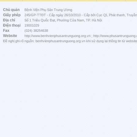
Chủ quản
Bệnh Viện Phụ Sản Trung Ương
Giấy phép
245/GP-TTĐT - Cấp ngày 26/10/2010 - Cấp bởi Cục QL Phát thanh, Truyền 
Địa chỉ
Số 1 Triệu Quốc Đạt, Phường Cửa Nam, TP. Hà Nội
Điện thoại
19001029
Fax
(024) 38254638
Website
http://www.benhvienphusantrunguong.org.vn ; http://www.phusantrunguong.
Đề nghị ghi rõ nguồn: benhvienphusantrunguong.org.vn khi sử dụng lại thông tin từ website