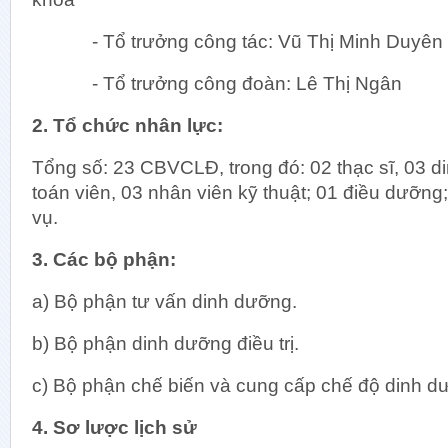
- Tổ trưởng công tác: Vũ Thị Minh Duyên
- Tổ trưởng công đoàn: Lê Thị Ngân
2. Tổ chức nhân lực:
Tổng số: 23 CBVCLĐ, trong đó: 02 thạc sĩ, 03 d
Khối 
toán viên, 03 nhân viên kỹ thuật; 01 điều dưỡng
Khoa Hồ
vụ.
Khoa K
Khoa Kh
3. Các bộ phận:
Khoa Ph
a) Bộ phận tư vấn dinh dưỡng.
Khoa Ph
Khoa Phụ
b) Bộ phận dinh dưỡng điều trị.
Khoa Ph
Khoa Sả
c) Bộ phận chế biến và cung cấp chế độ dinh d
Khoa Sả
4. Sơ lược lịch sử
Khoa Sả