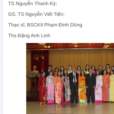
Khoa Đ
TS Nguyễn Thanh Kỳ;
Khoa Điề
GS. TS Nguyễn Viết Tiến;
Đơn vị C
Thạc sĩ, BSCKII Phạm Đình Dũng.
Ths Đặng Anh Linh