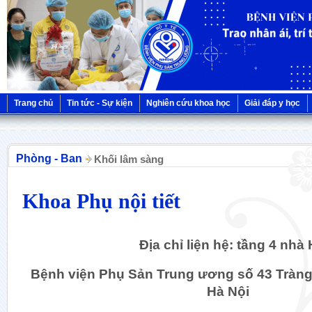
Trang chủ
Tin tức - Sự kiện
Nghiên cứu khoa học
Giải đáp y học
Phòng - Ban
Khối lâm sàng
Khoa Phụ nội tiết
Địa chỉ liện hệ: tầng 4 nhà 
Bệnh viện Phụ Sản Trung ương số 43 Tràng 
Hà Nội