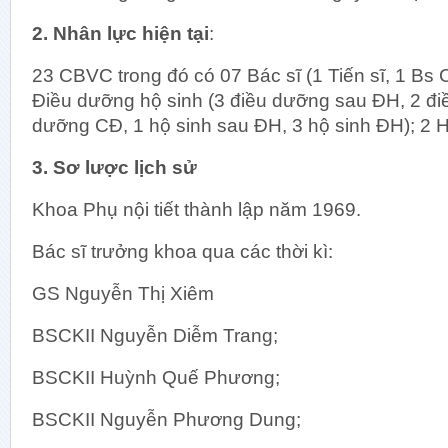
2. Nhân lực hiện tại
:
23 CBVC trong đó có 07 Bác sĩ (1 Tiến sĩ, 1 Bs C
Điều dưỡng hộ sinh (3 điều dưỡng sau ĐH, 2 đi
dưỡng CĐ, 1 hộ sinh sau ĐH, 3 hộ sinh ĐH); 2 H
3. Sơ lược lịch sử
Khối 
Khoa Hồ
Khoa Phụ nội tiết thành lập năm 1969.
Khoa K
Bác sĩ trưởng khoa qua các thời kì:
Khoa Kh
Khoa Ph
GS Nguyễn Thị Xiêm
Khoa Ph
Khoa Phụ
BSCKII Nguyễn Diễm Trang;
Khoa Ph
BSCKII Huỳnh Quế Phương;
Khoa Sả
Khoa Sả
BSCKII Nguyễn Phương Dung;
Khoa Sả