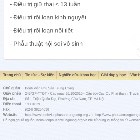
- Điều trị giữ thai < 13 tuần
- Điều trị rối loạn kinh nguyệt
- Điều trị rối loạn nội tiết
- Phẫu thuật nội soi vô sinh
Trang chủ
Tin tức - Sự kiện
Nghiên cứu khoa học
Giải đáp y học
Văn 
Chủ quản
Bệnh Viện Phụ Sản Trung Ương
Giấy phép
245/GP-TTĐT - Cấp ngày 26/10/2010 - Cấp bởi Cục QL Phát thanh, Truyền 
Địa chỉ
Số 1 Triệu Quốc Đạt, Phường Cửa Nam, TP. Hà Nội
Điện thoại
19001029
Fax
(024) 38254638
Website
http://www.benhvienphusantrunguong.org.vn ; http://www.phusantrunguong.
Đề nghị ghi rõ nguồn: benhvienphusantrunguong.org.vn khi sử dụng lại thông tin từ website