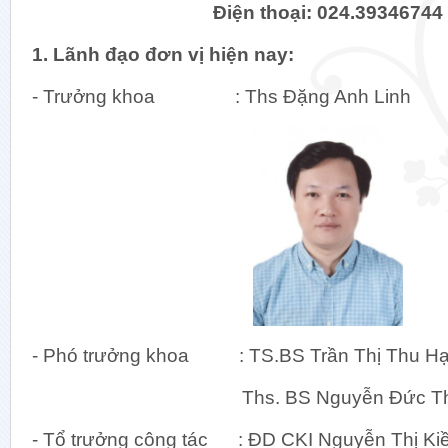
Điện thoại: 024.39346744
1. Lãnh đạo đơn vị hiện nay:
- Trưởng khoa : Ths Đặng Anh Linh
Khối 
Khoa Ch
Khoa Di
Khoa D
Khoa Giả
Khoa Hu
- Phó trưởng khoa : TS.BS Trần Thị Thu H
Khoa Ki
Khoa Si
Ths. BS Nguyễn Đức Th
Khoa Tế 
Khoa Vi 
- Tổ trưởng công tác : ĐD CKI Nguyễn Thị Ki