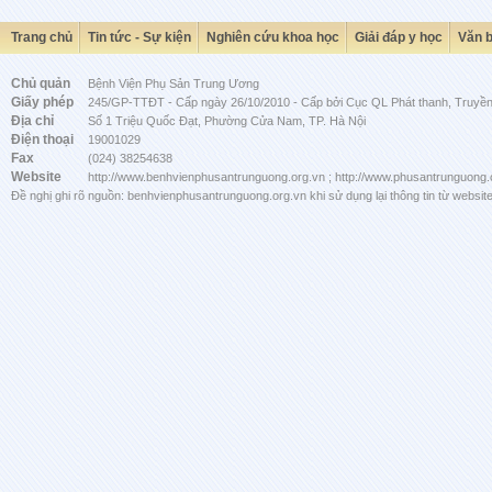
Trang chủ
Tin tức - Sự kiện
Nghiên cứu khoa học
Giải đáp y học
Văn 
Chủ quản
Bệnh Viện Phụ Sản Trung Ương
Giấy phép
245/GP-TTĐT - Cấp ngày 26/10/2010 - Cấp bởi Cục QL Phát thanh, Truyền 
Địa chỉ
Số 1 Triệu Quốc Đạt, Phường Cửa Nam, TP. Hà Nội
Điện thoại
19001029
Fax
(024) 38254638
Website
http://www.benhvienphusantrunguong.org.vn ; http://www.phusantrunguong.
Đề nghị ghi rõ nguồn: benhvienphusantrunguong.org.vn khi sử dụng lại thông tin từ website