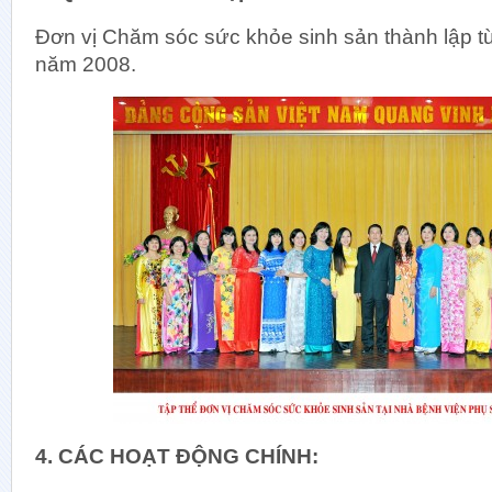
Đơn vị Chăm sóc sức khỏe sinh sản thành lập t
năm 2008.
Khối 
Khoa Hồ
Khoa K
Khoa Kh
Khoa Ph
Khoa Ph
Khoa Phụ
Khoa Ph
Khoa Sả
Khoa Sả
4. CÁC HOẠT ĐỘNG CHÍNH:
Khoa Sả