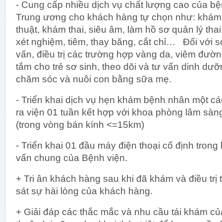
Khoa Đ
- Cung cấp nhiều dịch vụ chất lượng cao của bệ
Khoa Điề
Trung ương cho khách hàng tự chọn như: khám 
Đơn vị C
thuật, khám thai, siêu âm, làm hồ sơ quản lý tha
xét nghiệm, tiêm, thay băng, cắt chỉ… Đối với sơ
vấn, điều trị các trường hợp vàng da, viêm đườn
tắm cho trẻ sơ sinh, theo dõi và tư vấn dinh d
chăm sóc và nuôi con bằng sữa mẹ.
- Triển khai dịch vụ hẹn khám bệnh nhân một cá
ra viện 01 tuần kết hợp với khoa phòng lâm sàn
(trong vòng bán kính <=15km)
- Triển khai 01 đầu máy điện thoại cố định trong
vấn chung của Bệnh viện.
+ Tri ân khách hàng sau khi đã khám và điều trị 
sát sự hài lòng của khách hàng.
+ Giải đáp các thắc mắc và nhu cầu tái khám c