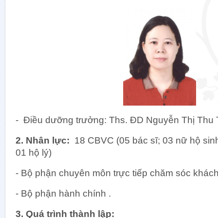
Khối 
Khoa Ch
- Điều dưỡng trưởng: Ths. ĐD Nguyễn Thị Thu 
Khoa Di
Khoa D
2. Nhân lực:
18 CBVC (05 bác sĩ; 03 nữ hộ sin
Khoa Giả
01 hộ lý)
Khoa Hu
- Bộ phận chuyên môn trực tiếp chăm sóc khác
Khoa Ki
Khoa Si
- Bộ phận hành chính .
Khoa Tế 
Khoa Vi 
3. Quá trình thành lập: