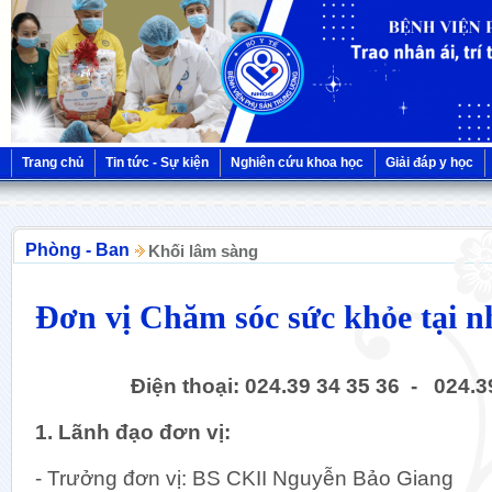
Trang chủ
Tin tức - Sự kiện
Nghiên cứu khoa học
Giải đáp y học
Phòng - Ban
Khối lâm sàng
Đơn vị Chăm sóc sức khỏe tại n
Điện thoại: 024.39 34 35 36 - 024.3
1. Lãnh đạo đơn vị:
- Trưởng đơn vị: BS CKII Nguyễn Bảo Giang