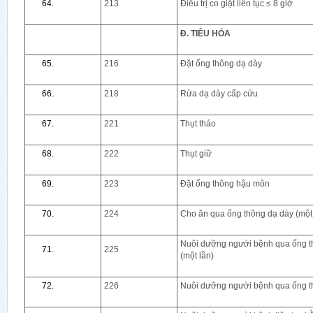
213
Điều trị co giật liên tục ≤ 8 giờ
Đ. TIÊU HÓA
216
Đặt ống thông dạ dày
218
Rửa dạ dày cấp cứu
221
Thụt tháo
222
Thụt giữ
223
Đặt ống thông hậu môn
224
Cho ăn qua ống thông dạ dày (một 
Nuôi dưỡng người bệnh qua ống t
225
(một lần)
226
Nuôi dưỡng người bệnh qua ống th