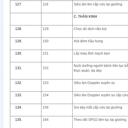
119
Siêu âm tim cấp cứu tại giường
C. THẦN KINH
129
Chọc dò dịch não tuỷ
150
Hút đờm hầu họng
151
Lấy máu tĩnh mạch bẹn
Nuôi dưỡng người bệnh liên tục bằ
152
thực quản, dạ dày
153
Siêu âm Doppler xuyên sọ
154
Siêu âm Doppler xuyên sọ cấp cứu
156
Soi đáy mắt cấp cứu tại giường
164
Theo dõi SPO2 liên tục tại giường