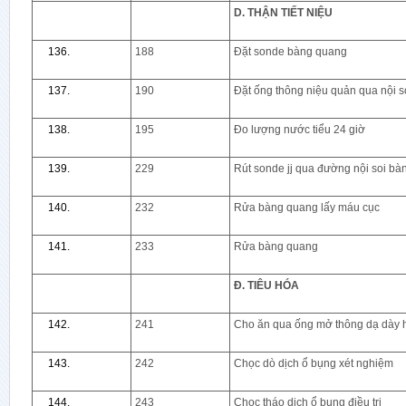
D. THẬN TIẾT NIỆU
188
Đặt sonde bàng quang
190
Đặt ống thông niệu quản qua nội so
195
Đo lượng nước tiểu 24 giờ
229
Rút sonde jj qua đường nội soi b
232
Rửa bàng quang lấy máu cục
233
Rửa bàng quang
Đ. TIÊU HÓA
241
Cho ăn qua ống mở thông dạ dày h
242
Chọc dò dịch ổ bụng xét nghiệm
243
Chọc tháo dịch ổ bụng điều trị