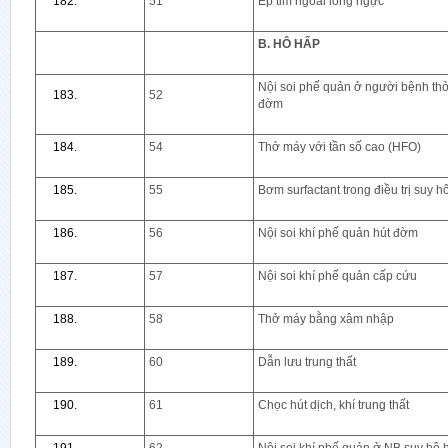
51
Ép tim ngoài lồng ngực
B. HÔ HẤP
Nội soi phế quản ở người bệnh thở 
52
đờm
54
Thở máy với tần số cao (HFO)
55
Bơm surfactant trong điều trị suy h
56
Nội soi khí phế quản hút đờm
57
Nội soi khí phế quản cấp cứu
58
Thở máy bằng xâm nhập
60
Dẫn lưu trung thất
61
Chọc hút dịch, khí trung thất