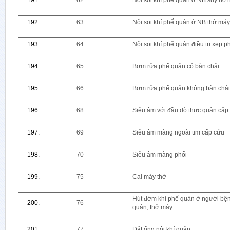
62
Nội soi khí phế quản ở NB suy hô 
63
Nội soi khí phế quản ở NB thở máy
64
Nội soi khí phế quản điều trị xẹp p
65
Bơm rửa phế quản có bàn chải
66
Bơm rửa phế quản không bàn chải
68
Siêu âm với đầu dò thực quản cấp
69
Siêu âm màng ngoài tim cấp cứu
70
Siêu âm màng phổi
75
Cai máy thở
Hút đờm khí phế quản ở người bệnh
76
quản, thở máy.
77
Đặt ống nội khí quản