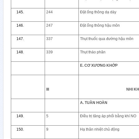
244
Đặt ống thông dạ dày
247
Đặt ống thông hậu môn
337
Thụt thuốc qua đường hậu môn
339
Thụt tháo phân
E. CƠ XƯƠNG KHỚP
III
NHI K
A. TUẦN HOÀN
5
Điều trị tăng áp phổi bằng khí NO
9
Hạ thân nhiệt chủ động