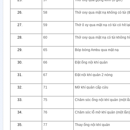
57
Thở oxy qua gọng kính (8 giờ)
58
Thở oxy qua mặt nạ không có túi (8
59
Thở ô xy qua mặt nạ có túi có hít lạ
60
Thở oxy qua mặt nạ có túi không hít 
65
Bóp bóng Ambu qua mặt nạ
66
Đặt ống nội khí quản
67
Đặt nội khí quản 2 nòng
71
Mở khí quản cấp cứu
75
Chăm sóc ống nội khí quản (một lầ
76
Chăm sóc lỗ mở khí quản (một lần)
77
Thay ống nội khí quản