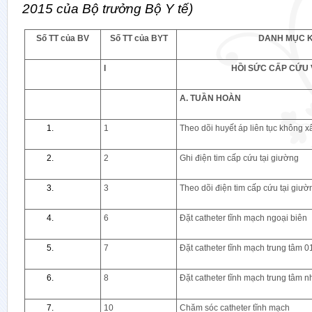
2015 của Bộ trưởng Bộ Y tế)
Số TT của BV
Số TT của BYT
DANH MỤC 
I
HỒI SỨC CẤP CỨU
A. TUẦN HOÀN
1
Theo dõi huyết áp liên tục không x
2
Ghi điện tim cấp cứu tại giường
3
Theo dõi điện tim cấp cứu tại giườn
6
Đặt catheter tĩnh mạch ngoại biên
7
Đặt catheter tĩnh mạch trung tâm 
8
Đặt catheter tĩnh mạch trung tâm 
10
Chăm sóc catheter tĩnh mạch