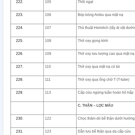
105
Thổi ngạt
106
Bóp bóng Ambu qua mặt nạ
107
Thủ thuật Heimlich (lấy dị vật đườn
108
Thở oxy gọng kính
109
Thở oxy lưu lượng cao qua mặt nạ 
110
Thở oxy qua mặt nạ có túi
111
Thở oxy qua ống chữ T (T-tube)
113
Cấp cứu ngừng tuần hoàn hô hấp
C. THẬN – LỌC MÁU
122
Chọc thăm dò bể thận dưới hướng
123
Dẫn lưu bể thận qua da cấp cứu