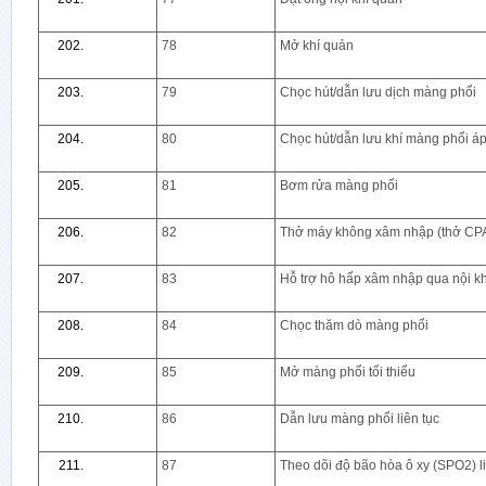
78
Mở khí quản
79
Chọc hút/dẫn lưu dịch màng phổi
80
Chọc hút/dẫn lưu khí màng phổi áp
81
Bơm rửa màng phổi
82
Thở máy không xâm nhập (thở CPA
83
Hỗ trợ hô hấp xâm nhập qua nội k
84
Chọc thăm dò màng phổi
85
Mở màng phổi tối thiểu
86
Dẫn lưu màng phổi liên tục
87
Theo dõi độ bão hòa ô xy (SPO2) li