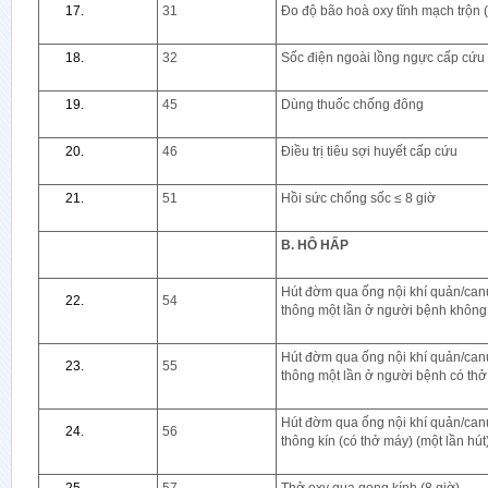
31
Đo độ bão hoà oxy tĩnh mạch trộn 
Khối cận lâm sàng
Khối 
Khoa Chẩn đoán hình ảnh
Khoa Hồ
32
Sốc điện ngoài lồng ngực cấp cứu
Khoa Dinh dưỡng
Khoa K
45
Dùng thuốc chống đông
Khoa Dược
Khoa Kh
Khoa Giải phẫu bệnh lý
Khoa Ph
46
Điều trị tiêu sợi huyết cấp cứu
Khoa Huyết học
Khoa Ph
Khoa Kiểm soát nhiễm khuẩn
Khoa Phụ
51
Hồi sức chống sốc ≤ 8 giờ
Khoa Sinh hóa
Khoa Ph
Khoa Tế bào di truyền
Khoa Sả
B. HÔ HẤP
Khoa Vi sinh
Khoa Sả
Hút đờm qua ống nội khí quản/ca
Khoa Sả
54
thông một lần ở người bệnh không 
Khoa Đ
Khoa Điề
Hút đờm qua ống nội khí quản/ca
55
thông một lần ở người bệnh có thở
Đơn vị C
Hút đờm qua ống nội khí quản/ca
56
thông kín (có thở máy) (một lần hút